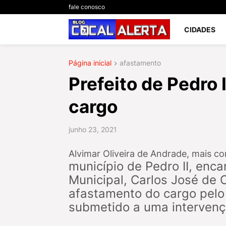
fale conosco
CIDADES
Página inicial
afastamento
Prefeito de Pedro 
cargo
junho 23, 2021
Alvimar Oliveira de Andrade, mais c
município de Pedro II,
enca
Municipal, Carlos José de O
afastamento do cargo pelo p
submetido a uma intervençã