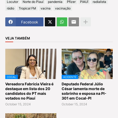
Locutor
Norte do Piauí
pandemia
Pfizer
PIAUÍ
radialista
rádio
Tropical FM
vacina
vacinação
Facebook
VEJA TAMBÉM
COCAL
ACIDENTE
Vereadora Fabrícia Vieira é
Deputado Federal Júlio
destaque em lista dos 20
César lamenta morte de
candidatos do PT mais
sobrinho e esposa na PI-
votados no Piauí
301 em Cocal-PI
October 15, 2024
October 15, 2024