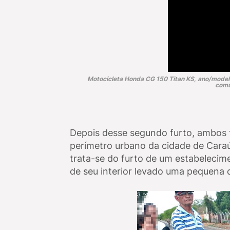
Motocicleta Honda CG 150 Titan KS, ano/model
comu
Depois desse segundo furto, ambos
perímetro urbano da cidade de Caraúb
trata-se do furto de um estabelecim
de seu interior levado uma pequena 