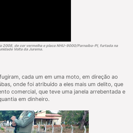
o 2008, de cor vermelha e placa NHU-9000/Parnaíba-PI, furtada na
nidade Volta da Jurema.
 fugiram, cada um em uma moto, em direção ao
as, onde foi atribuído a eles mais um delito, que
ento comercial, que teve uma janela arrebentada e
quantia em dinheiro.