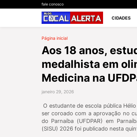
fale conosco
CIDADES
Página inicial
Aos 18 anos, estu
medalhista em ol
Medicina na UFDP
janeiro 29, 2026
O estudante de escola pública Hélio
ser coroado com a aprovação no cur
do Parnaíba (UFDPAR) em Parnaíba
(SISU) 2026 foi publicado nesta quint