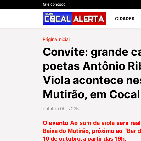
fale conosco
CIDADES
Página inicial
Convite: grande ca
poetas Antônio Ri
Viola acontece nes
Mutirão, em Cocal
outubro 09, 2025
O evento
Ao som da viola
será rea
Baixa do Mutirão
, próximo ao “
Bar 
10 de outubro, a partir das 19h.