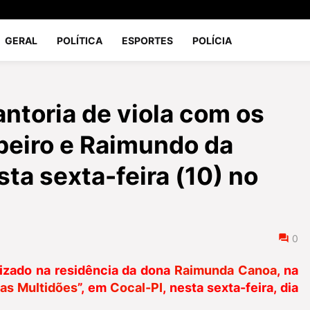
GERAL
POLÍTICA
ESPORTES
POLÍCIA
ntoria de viola com os
beiro e Raimundo da
ta sexta-feira (10) no
0
lizado na residência da dona
Raimunda Canoa
, na
das Multidões
”, em
Cocal-PI
, nesta sexta-feira, dia