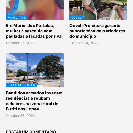
MUNICÍPIOS
COCAL
Em Murici dos Portelas,
Cocal: Prefeitura garante
mulher é agredida com
suporte técnico a criadores
pauladas e facadas por rival
do município
October 25, 2022
October 24, 2022
BURITI DOS LOPES
Bandidos armados invadem
residências e roubam
celulares na zona rural de
Buriti dos Lopes
October 23, 2022
POSTAR UM COMENTÁRIO