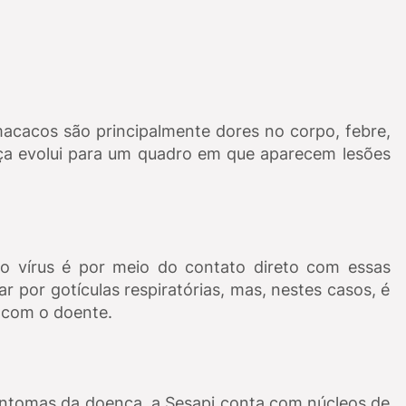
 macacos são principalmente dores no corpo, febre,
ça evolui para um quadro em que aparecem lesões
do vírus é por meio do contato direto com essas
r por gotículas respiratórias, mas, nestes casos, é
 com o doente.
intomas da doença, a Sesapi conta com núcleos de