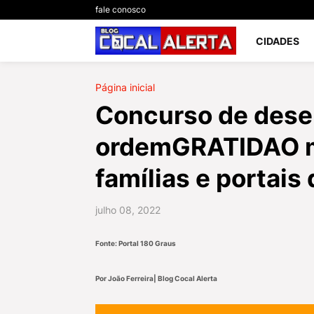
fale conosco
CIDADES
Página inicial
Concurso de dese
ordemGRATIDAO m
famílias e portais 
julho 08, 2022
Fonte: Portal 180 Graus
Por João Ferreira| Blog Cocal Alerta