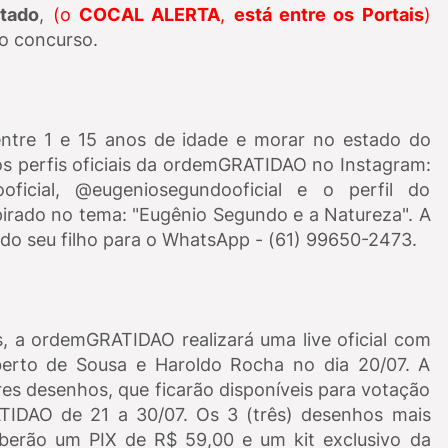
stado
,
(o
COCAL ALERTA
,
está entre os Portais
)
o concurso.
 entre 1 e 15 anos de idade e morar no estado do
 os perfis oficiais da ordemGRATIDAO no Instagram:
oficial, @eugeniosegundooficial e o perfil do
irado no tema: "Eugênio Segundo e a Natureza". A
o seu filho para o WhatsApp - (61) 99650-2473.
, a ordemGRATIDAO realizará uma live oficial com
alberto de Sousa e Haroldo Rocha no dia 20/07. A
res desenhos, que ficarão disponíveis para votação
TIDAO de 21 a 30/07. Os 3 (três) desenhos mais
berão um PIX de R$ 59,00 e um kit exclusivo da