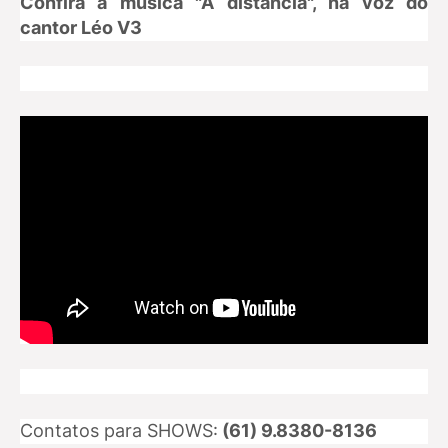
Confira a música "A distância", na voz do
cantor Léo V3
Contatos para SHOWS:
(61) 9.8380-8136