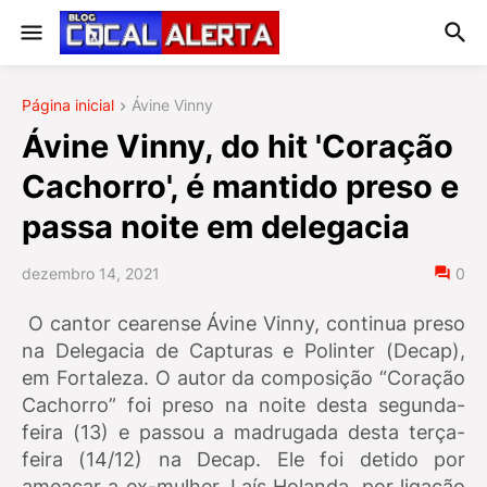
Página inicial
Ávine Vinny
Ávine Vinny, do hit 'Coração
Cachorro', é mantido preso e
passa noite em delegacia
dezembro 14, 2021
0
O cantor cearense Ávine Vinny, continua preso
na Delegacia de Capturas e Polinter (Decap),
em Fortaleza. O autor da composição “Coração
Cachorro” foi preso na noite desta segunda-
feira (13) e passou a madrugada desta terça-
feira (14/12) na Decap. Ele foi detido por
ameaçar a ex-mulher, Laís Holanda, por ligação