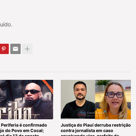
uído.
 Periferia é confirmado
Justiça do Piauí derruba restrição
ejo do Povo em Cocal;
contra jornalista em caso
rá dia 13 de agosto
envolvendo vice-prefeita de