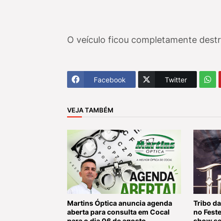
O veículo ficou completamente destr
Facebook
Twitter
VEJA TAMBÉM
Martins Óptica anuncia agenda
Tribo da
aberta para consulta em Cocal
no Fest
para o dia 06 de agosto
show se