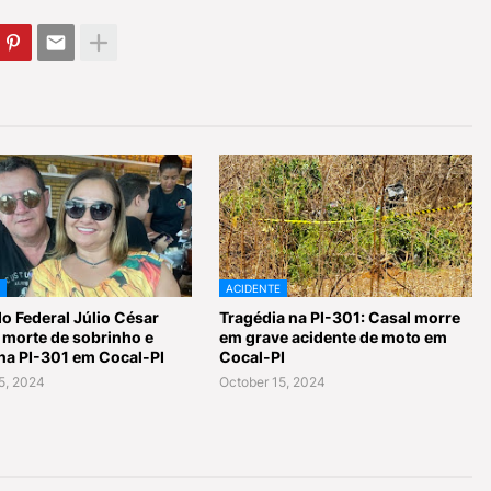
ACIDENTE
o Federal Júlio César
Tragédia na PI-301: Casal morre
 morte de sobrinho e
em grave acidente de moto em
na PI-301 em Cocal-PI
Cocal-PI
5, 2024
October 15, 2024