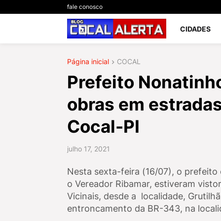
fale conosco
CIDADES
Página inicial
COCAL
Prefeito Nonatinho
obras em estradas 
Cocal-PI
julho 17, 2021
Nesta sexta-feira (16/07), o prefeit
o Vereador Ribamar, estiveram visto
Vicinais, desde a localidade, Grutil
entroncamento da BR-343, na local