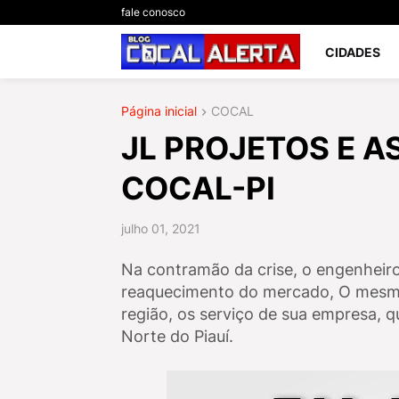
fale conosco
CIDADES
Página inicial
COCAL
JL PROJETOS E A
COCAL-PI
julho 01, 2021
Na contramão da crise, o engenheiro
reaquecimento do mercado, O mesmo 
região, os serviço de sua empresa, q
Norte do Piauí.