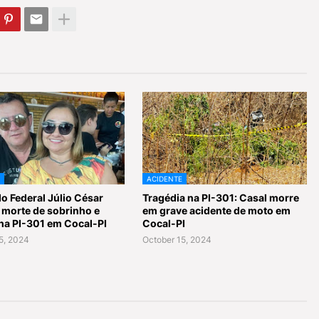
ACIDENTE
o Federal Júlio César
Tragédia na PI-301: Casal morre
 morte de sobrinho e
em grave acidente de moto em
na PI-301 em Cocal-PI
Cocal-PI
5, 2024
October 15, 2024