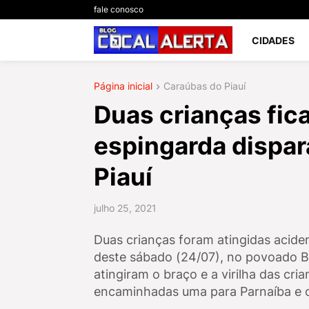
fale conosco
CIDADES
Página inicial
Caraúbas do Piauí
Duas crianças fic
espingarda dispar
Piauí
julho 25, 2021
Duas crianças foram atingidas aciden
deste sábado (24/07), no povoado Bom
atingiram o braço e a virilha das cri
encaminhadas uma para Parnaíba e o