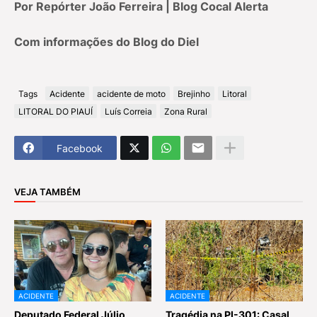
Por Repórter João Ferreira | Blog Cocal Alerta
Com informações do Blog do Diel
Tags
Acidente
acidente de moto
Brejinho
Litoral
LITORAL DO PIAUÍ
Luís Correia
Zona Rural
Facebook
VEJA TAMBÉM
ACIDENTE
ACIDENTE
Deputado Federal Júlio
Tragédia na PI-301: Casal