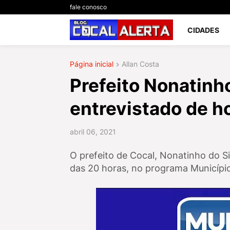
fale conosco
CIDADES
Página inicial
Allan Costa
Prefeito Nonatinho
entrevistado de ho
abril 06, 2021
O prefeito de Cocal, Nonatinho do Sin
das 20 horas, no programa Município