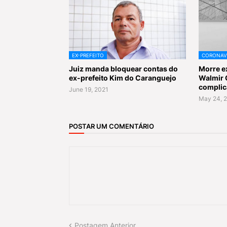
EX-PREFEITO
CORONAV
Juiz manda bloquear contas do
Morre ex
ex-prefeito Kim do Caranguejo
Walmir 
complic
June 19, 2021
May 24, 
POSTAR UM COMENTÁRIO
Postagem Anterior