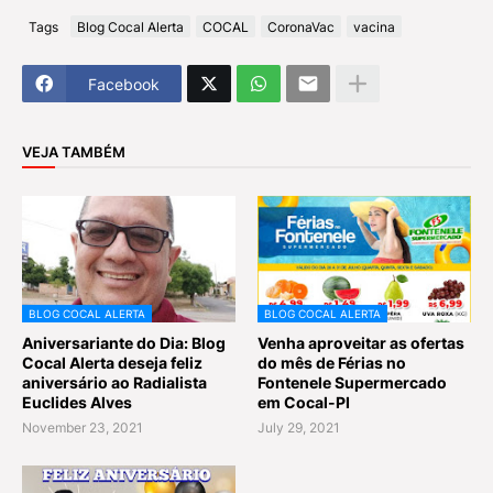
Tags
Blog Cocal Alerta
COCAL
CoronaVac
vacina
Facebook
VEJA TAMBÉM
BLOG COCAL ALERTA
BLOG COCAL ALERTA
Aniversariante do Dia: Blog
Venha aproveitar as ofertas
Cocal Alerta deseja feliz
do mês de Férias no
aniversário ao Radialista
Fontenele Supermercado
Euclides Alves
em Cocal-PI
November 23, 2021
July 29, 2021