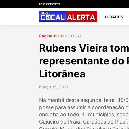
fale conosco
CIDADES
Página inicial
COCAL
Rubens Vieira to
representante do P
Litorânea
março 15, 2021
Na manhã desta segunda-feira (15/03
posse para assumir a coordenação do 
engloba ao todo, 11 municípios, sedo
Cajueiro da Praia, Caraúbas do Piauí,
Correia, Murici dos Portelas e Parnaí