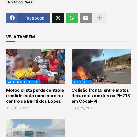
Norte do Piauí
Facebook
VEJA TAMBÉM
ACIDENTE DE MOTO
ACIDENTE
Motociclista perde controle
Colisão frontal entre motos
e colide moto com muro no
deixa dois mortos na PI-213
centro de Buriti dos Lopes
em Cocal-PI
July 11, 2024
July 25, 2021