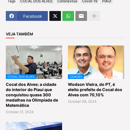
Tags
COCAL DOS ALVES
Coronavírus
Covid-19
PIAUÍ
Facebook
VEJA TAMBÉM
COCAL DOS ALVES
CIDADES
Cocal dos Alves: a cidade
Wodson Vieira, do PT, é
do interior do Piauí que
eleito prefeito de Cocal dos
conquistou quase 300
Alves com 70,10%
medalhas na Olimpíada de
October 08, 2024
Matemática
October 21, 2024