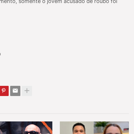
mento, somente o jovem acusado de roubo foi
a