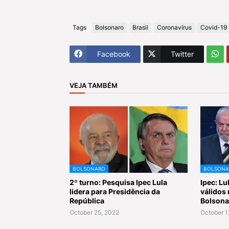
Tags
Bolsonaro
Brasil
Coronavírus
Covid-19
Facebook
Twitter
VEJA TAMBÉM
BOLSONARO
BOLSONA
2º turno: Pesquisa Ipec Lula
Ipec: L
lidera para Presidência da
válidos 
República
Bolsona
October 25, 2022
October 1