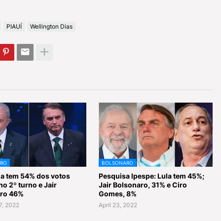
PIAUÍ
Wellington Dias
RO
BOLSONARO
ula tem 54% dos votos
Pesquisa Ipespe: Lula tem 45%;
no 2º turno e Jair
Jair Bolsonaro, 31% e Ciro
ro 46%
Gomes, 8%
7, 2022
April 23, 2022