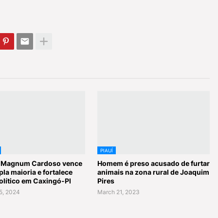
PIAUÍ
o Magnum Cardoso vence
Homem é preso acusado de furtar
la maioria e fortalece
animais na zona rural de Joaquim
olítico em Caxingó-PI
Pires
5, 2024
March 21, 2023