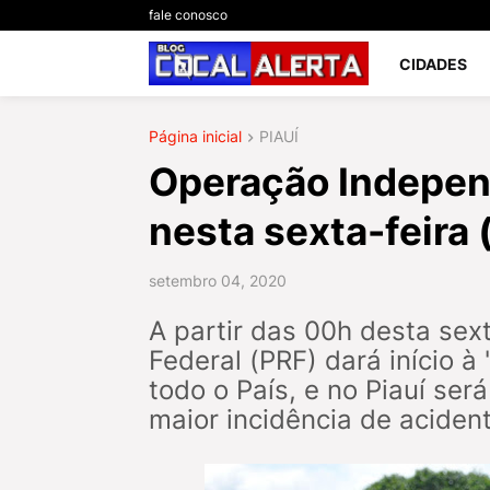
fale conosco
CIDADES
Página inicial
PIAUÍ
Operação Independ
nesta sexta-feira 
setembro 04, 2020
A partir das 00h desta sext
Federal (PRF) dará início
todo o País, e no Piauí será
maior incidência de aciden