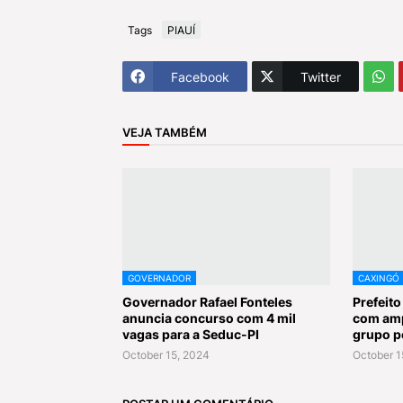
Tags
PIAUÍ
Facebook
Twitter
VEJA TAMBÉM
GOVERNADOR
CAXINGÓ
Governador Rafael Fonteles
Prefeit
anuncia concurso com 4 mil
com amp
vagas para a Seduc-PI
grupo p
October 15, 2024
October 1