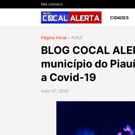
fale conosco
CIDADES
Página inicial
PIAUÍ
BLOG COCAL ALER
município do Piau
a Covid-19
maio 07, 2020