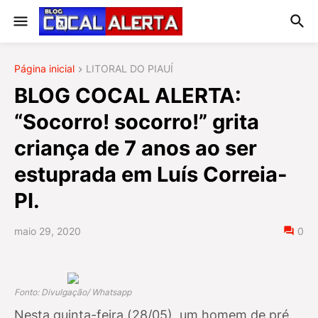
Página inicial
LITORAL DO PIAUÍ
BLOG COCAL ALERTA:
“Socorro! socorro!” grita
criança de 7 anos ao ser
estuprada em Luís Correia-
PI.
maio 29, 2020
0
Fonto: Divulgação/ Whatsapp
Nesta quinta-feira (28/05), um homem de pré