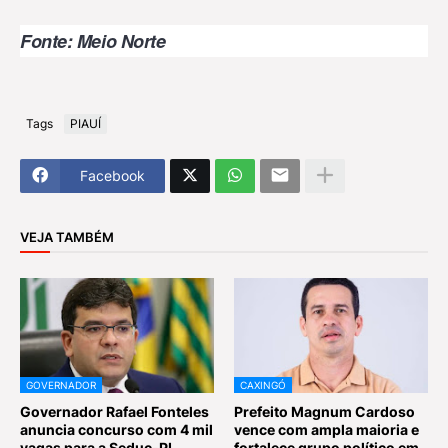
Fonte: Meio Norte
Tags
PIAUÍ
Facebook
VEJA TAMBÉM
GOVERNADOR
CAXINGÓ
Governador Rafael Fonteles
Prefeito Magnum Cardoso
anuncia concurso com 4 mil
vence com ampla maioria e
vagas para a Seduc-PI
fortalece grupo político em